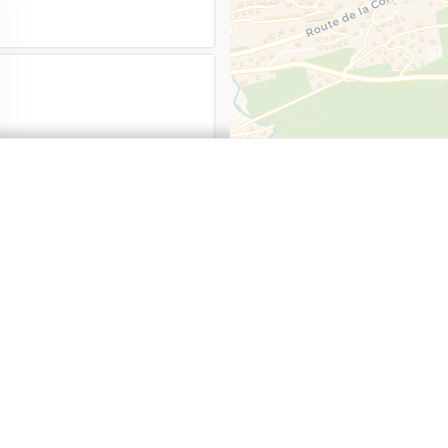
tleistungen
Tourismus
Fotos
Agenda
Gute Adress
rantlaster/