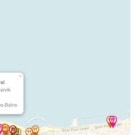
×
ral
arvik
es-Bains