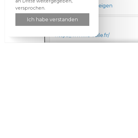
an Dritte weitergegeben,
Auf der Karte anzeigen
versprochen.
Ich habe verstanden
La voile evian
https://www.la-voile.fr/
2 Quai Paul Léger,
74500 Évian-les-Bain
Auf der Karte anzeigen
Startseite
Zimmer
Sonderangebote
Diens
Aster
https://www.instagram.com/restau
13 Quai Charles Albert Besson
74500 Evian-les-Bains
Auf der Karte anzeigen