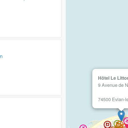
om
Hôtel Le Litto
9 Avenue de N
74500 Evian-l